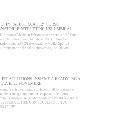
AL BLOG
CI IN PALESTRA AL 12° CORSO
NATORI E ISTRUTTORI USLUMBRIA1
 l’iniziativa Medici in Palestra sarà presente al 12° Corso
ori e Istruttori organizzato dalla USL Umbria 1 in
orazione con la FMSI (Federazione Medici Sportivi
i). Promozione della salute attraverso gli stili di vita.
VENTI
FIT SOLUTIONS INSIEME A READYTEC A
GIA IL 27 NOVEMBRE
ovembre si terrà a Perugia un incontro di formazione e
to dedicato agli imprenditori e operatori del fitness,
zato da Readytec in collaborazione con Wellfit Solutions:
PASSI PER GESTIRE CON SUCCESSO IL TUO
SS CLUB".
ARTNER