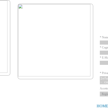
N
* Nom
* Cog
* E-Ma
* Priva
Accett
HOM