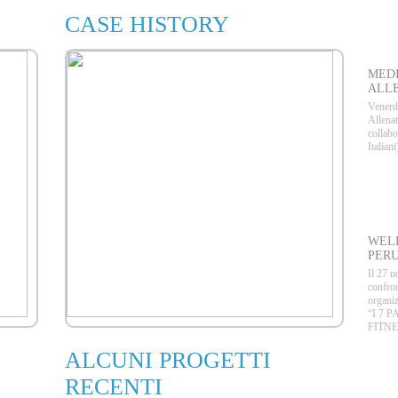
CASE HISTORY
D
MEDI
ALLE
Venerdì
Allenat
collab
Italian
E
WELL
PERU
Il 27 n
confron
organiz
“I 7 
FITNE
ALCUNI PROGETTI
P
RECENTI