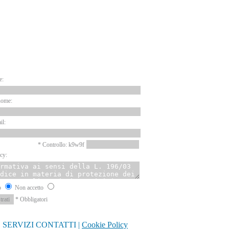
EWSLETTER
e:
nome:
il:
* Controllo: k9w9f
cy:
o
Non accetto
* Obbligatori
E
SERVIZI
CONTATTI
|
Cookie Policy