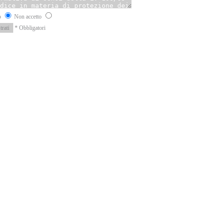
o
Non accetto
* Obbligatori