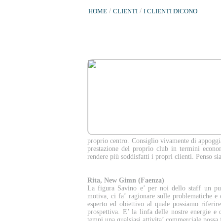
HOME
/
CLIENTI
/
I CLIENTI DICONO
I CLIENTI DIC
proprio centro. Consiglio vivamente di appoggia
prestazione del proprio club in termini econom
rendere più soddisfatti i propri clienti. Penso si
Rita, New Gimn (Faenza)
La figura Savino e’ per noi dello staff un pu
motiva, ci fa’ ragionare sulle problematiche e 
esperto ed obiettivo al quale possiamo riferire
prospettiva. E’ la linfa delle nostre energie e
tempi una qualsiasi attivita’ commerciale possa 