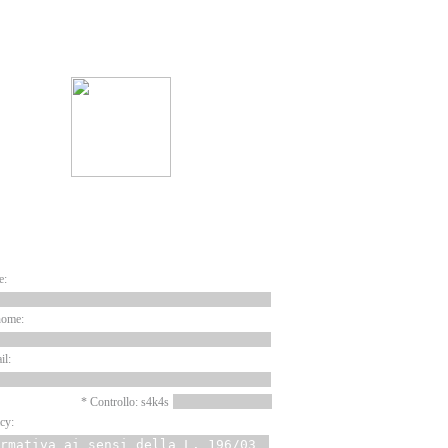
ARTNER
EWSLETTER
e:
nome:
il:
* Controllo: s4k4s
cy: