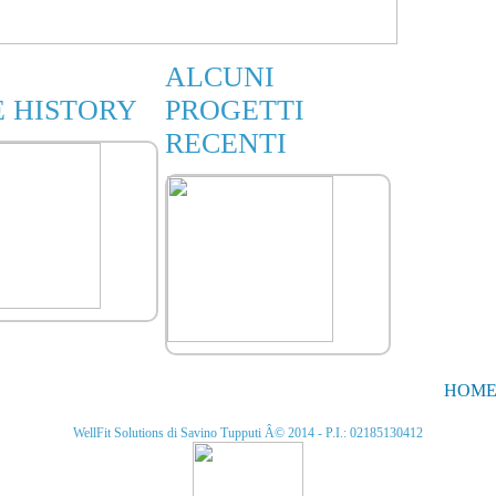
ALCUNI
E HISTORY
PROGETTI
RECENTI
HOM
WellFit Solutions di Savino Tupputi Â© 2014 - P.I.: 02185130412