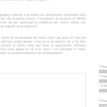
P
i progetti elaborati e di attuare un cambiamento importante nella
ale che in quello tecnico. Consiglierei di avvalersi di Wellfit
vizio che per aumentare la redditività del centro, infatti, pur
 un upgrade quasi insperato".
avoro di ricostruzione dei nostri centri dal punto di vista del
 percorso molto intenso e non privo di asperità che ci ha dato
 pensare al futuro come una fonte di opportunità. Abbiamo
icili come questo in cui si fa fatica a far percepire il valore
N
ezziamo sia professionalmente che personalmente.
* Nom
* Cog
* E-Ma
* Priva