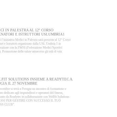
AL BLOG
CI IN PALESTRA AL 12° CORSO
NATORI E ISTRUTTORI USLUMBRIA1
 l’iniziativa Medici in Palestra sarà presente al 12° Corso
ori e Istruttori organizzato dalla USL Umbria 1 in
orazione con la FMSI (Federazione Medici Sportivi
i). Promozione della salute attraverso gli stili di vita.
VENTI
FIT SOLUTIONS INSIEME A READYTEC A
GIA IL 27 NOVEMBRE
ovembre si terrà a Perugia un incontro di formazione e
to dedicato agli imprenditori e operatori del fitness,
zato da Readytec in collaborazione con Wellfit Solutions:
PASSI PER GESTIRE CON SUCCESSO IL TUO
SS CLUB".