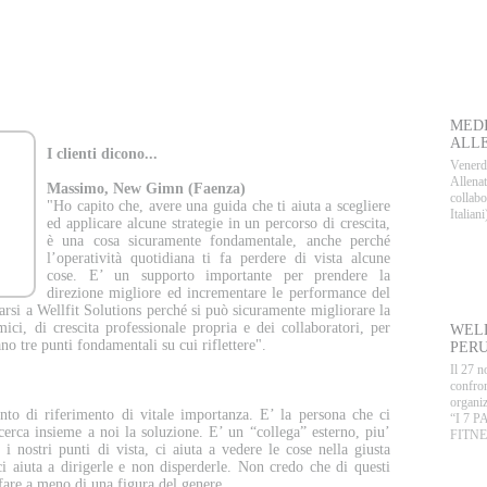
ONO
D
MEDI
ALLE
I clienti dicono...
Venerdì
Allenat
Massimo, New Gimn (Faenza)
collab
"Ho capito che, avere una guida che ti aiuta a scegliere
Italian
ed applicare alcune strategie in un percorso di crescita,
è una cosa sicuramente fondamentale, anche perché
l’operatività quotidiana ti fa perdere di vista alcune
E
cose. E’ un supporto importante per prendere la
direzione migliore ed incrementare le performance del
rsi a Wellfit Solutions perché si può sicuramente migliorare la
ici, di crescita professionale propria e dei collaboratori, per
WELL
ano tre punti fondamentali su cui riflettere".
PERU
Il 27 n
confron
organiz
nto di riferimento di vitale importanza. E’ la persona che ci
“I 7 
cerca insieme a noi la soluzione. E’ un “collega” esterno, piu’
FITNE
 i nostri punti di vista, ci aiuta a vedere le cose nella giusta
 ci aiuta a dirigerle e non disperderle. Non credo che di questi
fare a meno di una figura del genere.