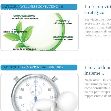
Il circolo vi
CATEGORIA
WELLNESS CONSULTING
del
22/05/2012
strategico
Per vincere le nuo
avere una visione 
processi di marketi
rappresentato da u
l'ottimizzazione di
L'inizio di u
CATEGORIA
FORMAZIONE
del
06/05/2012
insieme...
Negli ultimi 16 an
tantissime persone
come consulente e f
da qui per intrapr
rappresentato da un