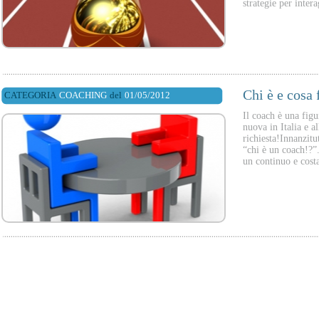
strategie per inter
Chi è e cosa 
CATEGORIA
COACHING
del
01/05/2012
Il coach è una figu
nuova in Italia e a
richiesta!Innanzit
“chi è un coach!?”.
un continuo e cost
01