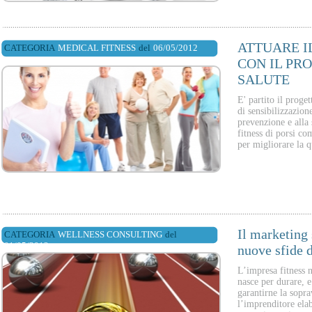
ATTUARE I
CATEGORIA
MEDICAL FITNESS
del
06/05/2012
CON IL PRO
SALUTE
E' partito il proge
di sensibilizzazione 
prevenzione e alla 
fitness di porsi c
per migliorare la q
Il marketing 
CATEGORIA
WELLNESS CONSULTING
del
01/05/2012
nuove sfide 
L’impresa fitness 
nasce per durare, e
garantirne la sopr
l’imprenditore elab