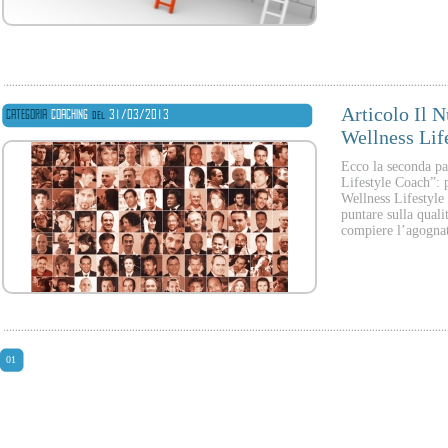
Articolo Il N
CATEGORIA
COACHING
del
31/03/2013
Wellness Life
Ecco la seconda par
Lifestyle Coach”: 
Wellness Lifestyle
puntare sulla qualit
compiere l’agognat
01