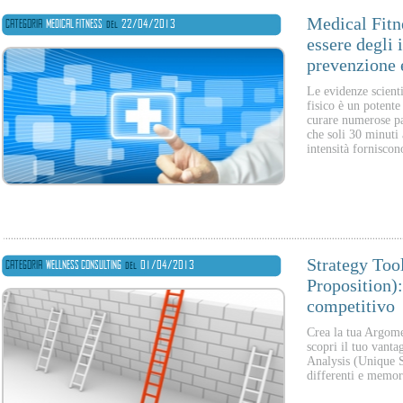
Medical Fitn
CATEGORIA
MEDICAL FITNESS
del
22/04/2013
essere degli 
prevenzione 
Le evidenze scienti
fisico è un potente
curare numerose pa
che soli 30 minuti 
intensità forniscon
Strategy Too
CATEGORIA
WELLNESS CONSULTING
del
01/04/2013
Proposition):
competitivo
Crea la tua Argome
scopri il tuo vant
Analysis (Unique S
differenti e memor