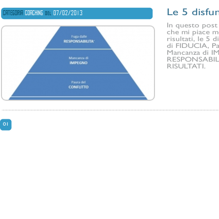
Le 5 disfu
CATEGORIA
COACHING
del
07/02/2013
In questo post
che mi piace m
risultati, le 5
di FIDUCIA, P
Mancanza di I
RESPONSABILIT
RISULTATI.
01