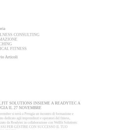
AL BLOG
ria
LNESS CONSULTING
MAZIONE
CHING
ICAL FITNESS
io Articoli
VENTI
FIT SOLUTIONS INSIEME A READYTEC A
GIA IL 27 NOVEMBRE
ovembre si terrà a Perugia un incontro di formazione e
to dedicato agli imprenditori e operatori del fitness,
zato da Readytec in collaborazione con Wellfit Solutions:
PASSI PER GESTIRE CON SUCCESSO IL TUO