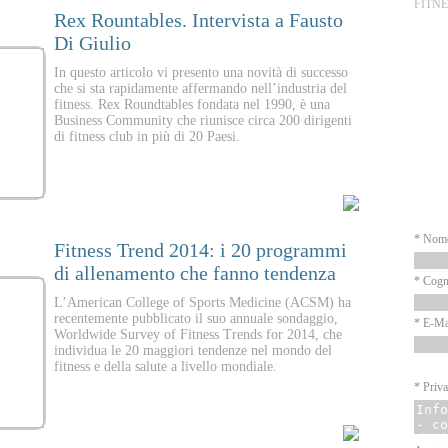
FITNE
Rex Rountables. Intervista a Fausto
Di Giulio
P
In questo articolo vi presento una novità di successo
che si sta rapidamente affermando nell’industria del
fitness. Rex Roundtables fondata nel 1990, è una
Business Community che riunisce circa 200 dirigenti
di fitness club in più di 20 Paesi.
N
* Nom
Fitness Trend 2014: i 20 programmi
di allenamento che fanno tendenza
* Cog
L’American College of Sports Medicine (ACSM) ha
recentemente pubblicato il suo annuale sondaggio,
* E-Ma
Worldwide Survey of Fitness Trends for 2014, che
individua le 20 maggiori tendenze nel mondo del
fitness e della salute a livello mondiale.
* Priva