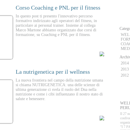
Corso Coaching e PNL per il fitness
D
In questo post ti presento l'innovativo percorso
formativo indirizzato agli operatori del fitness, in
particolare ai personal trainer. Insieme al collega
Catego
Marco Martone abbiamo organizzato due corsi di
formazione, su Coaching e PNL per il fitness.
WEL
FOR
COA
MED
Archiv
2014
2013
La nutrigenetica per il wellness
014
2012
La nuova frontiera nel campo della nutrizione umana
si chiama NUTRIGENETICA: una delle scienze di
E
ultima generazione ci svela il ruolo del Dna nella
nutrizione e come i cibi influenzano il nostro stato di
salute e benessere.
WELL
PERU
Il 27 n
confron
organiz
“I 7 