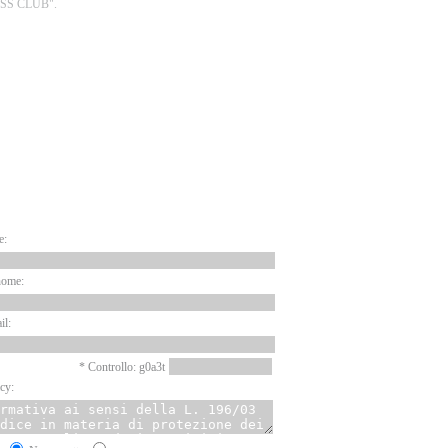
SS CLUB".
ARTNER
EWSLETTER
e:
nome:
il:
* Controllo: g0a3t
cy: