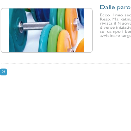
Dalle parol
Ecco il mio sec
Resp. Marketing 
rivista il Nuov
diverse iniziat
sul campo i ben
avvicinare targe
01