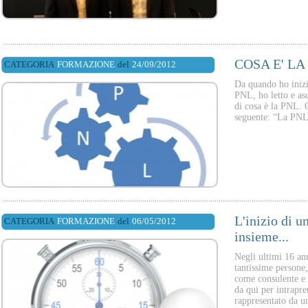
COSA E' LA
CATEGORIA
FORMAZIONE
del
24/09/2012
Da quando ho inizia
PNL, ho letto e asc
di cosa è la PNL. Q
seguente: “La PNL 
L'inizio di u
CATEGORIA
FORMAZIONE
del
06/05/2012
insieme...
Negli ultimi 16 an
tantissime persone
come consulente e f
da qui per intrapr
rappresentato da un