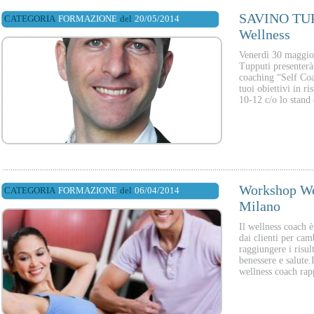
SAVINO TUP
CATEGORIA
FORMAZIONE
del
20/05/2014
Wellness
Venerdì 30 maggio
Tupputi presenterà
coaching “Self Coa
tuoi obiettivi in ri
10-12 c/o lo stand
Workshop We
CATEGORIA
FORMAZIONE
del
06/04/2014
Milano
Il wellness coach è
dai clienti per camb
raggiungere i risult
benessere e salute.
wellness coach rap