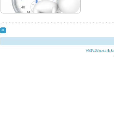
01
WellFit Solutions di S