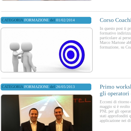
Corso Coachi
CATEGORIA
FORMAZIONE
del
01/02/2014
In questo post ti p
formativo indirizza
particolare ai pers
Marco Martone abb
formazione, su Coa
Primo works
CATEGORIA
FORMAZIONE
del
26/05/2013
gli operatori
Eccomi di ritorno 
maggio si è svolto
PNL per gli operat
stati approfonditi 
applicazione nei div