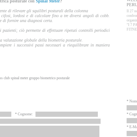
etrica posturale con
Spinal Meter
?
PERU
te di rilevare gli squilibri posturali della colonna
Il 27 n
cifosi, lordosi e di calcolare fino a tre diversi angoli di cobb.
confron
organiz
e di fornire una diagnosi certa.
“I 7 
FITNE
pazienti; ciò permette di effettuare ripetuti controlli periodici
.
na valutazione globale della biometria posturale.
P
piere i successivi passi necessari a riequilibrare in maniera
ess club
spinal meter
gruppo biometrico posturale
N
* Nom
* Cognome:
* Cog
* E-Ma