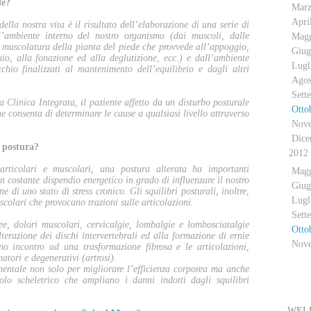
le?
Mar
Apri
lla nostra vita è il risultato dell’elaborazione di una serie di
l’ambiente interno del nostro organismo (dai muscoli, dalle
Mag
a muscolatura della pianta del piede che provvede all’appoggio,
Giug
o, alla fonazione ed alla deglutizione, ecc.) e dall’ambiente
Lugl
cchio finalizzati al mantenimento dell’equilibrio e dagli altri
Agos
Sett
 Clinica Integrata, il paziente affetto da un disturbo posturale
Otto
e consenta di determinare le cause a qualsiasi livello attraverso
Nov
Dice
 postura?
2012
articolari e muscolari, una postura alterata ha importanti
Mag
n costante dispendio energetico in grado di influenzare il nostro
Giug
e di uno stato di stress cronico. Gli squilibri posturali, inoltre,
Lugl
colari che provocano trazioni sulle articolazioni.
Sett
e, dolori muscolari, cervicalgie, lombalgie e lombosciatalgie
Otto
terazione dei dischi intervertebrali ed alla formazione di ernie
Nov
no incontro ad una trasformazione fibrosa e le articolazioni,
atori e degenerativi (artrosi).
amentale non solo per migliorare l’efficienza corporea ma anche
E
colo scheletrico che ampliano i danni indotti dagli squilibri
WELL