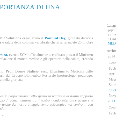
MPORTANZA DI UNA
D
Catego
WEL
FOR
lfit Solutions
organizzano il
Postural Day,
giornata dedicata
COA
a
e salute della
colonna vertebrale che si terrà sabato 26 ottobre
MED
Archiv
estra,
evento ECM ufficialmente accreditato presso il Ministero
2014
relazione il mondo medico e gli operatori della salute, creando
Genn
Febb
tto,
Prof. Bruno Stafisso,
resp. Dipartimento Medicina dello
Apri
perti del Gruppo Biometrico Posturale (posturologo, podologo,
Mag
a della giornata.
Sett
Otto
Nov
ostro corpo assume nello spazio in relazione al nostro rapporto
zzo di comunicazione tra il nostro mondo interiore e quello che
2013
e anche del nostro atteggiamento psicologico nei confronti con
Genn
nda.
Febb