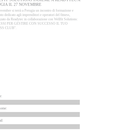
GIA IL 27 NOVEMBRE
ovembre si terrà a Perugia un incontro di formazione e
to dedicato agli imprenditori e operatori del fitness,
zato da Readytec in collaborazione con Wellfit Solutions:
PASSI PER GESTIRE CON SUCCESSO IL TUO
SS CLUB".
ARTNER
EWSLETTER
e:
nome:
il: