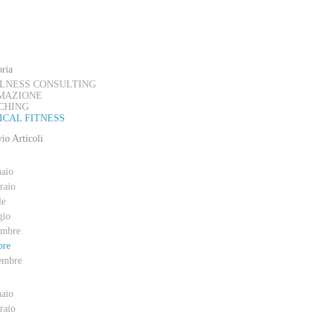
AL BLOG
ria
LNESS CONSULTING
MAZIONE
CHING
ICAL FITNESS
io Articoli
aio
raio
le
gio
embre
bre
embre
aio
raio