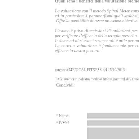
Quali sono i benefici della valutazione biom
La valutazione con il metodo Spinal Meter consen
ed in particolare i paramorfismi quali scoliosi, 
Offre la possibilità di avere un esame obiettivo 
L’esame è privo di emissioni di radiazioni per i 
per verificare l’efficacia della terapia prescelta
Insieme ad altri esami strumentali è utile per u
La corretta valutazione è fondamentale per com
efficace la nostra postura.
categoria MEDICAL FITNESS del 15/10/2013
TAG:
medici in palestra
medical fitness
postural day
fitn
Condividi:
Elenco commenti
* Nome:
* E-Mail