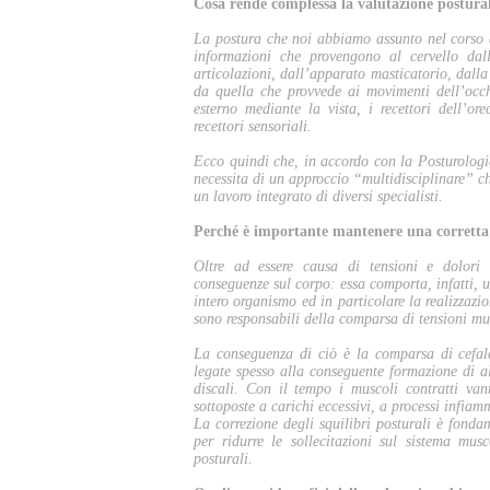
Cosa rende complessa la valutazione postura
La postura che noi abbiamo assunto nel corso de
informazioni che provengono al cervello dal
articolazioni, dall’apparato masticatorio, dall
da quella che provvede ai movimenti dell’occhi
esterno mediante la vista, i recettori dell’ore
recettori sensoriali.
Ecco quindi che, in accordo con la Posturologia
necessita di un approccio “multidisciplinare” ch
un lavoro integrato di diversi specialisti.
Perché è importante mantenere una corretta
Oltre ad essere causa di tensioni e dolori 
conseguenze sul corpo: essa comporta, infatti, u
intero organismo ed in particolare la realizzazion
sono responsabili della comparsa di tensioni mus
La conseguenza di ciò è la comparsa di cefale
legate spesso alla conseguente formazione di al
discali. Con il tempo i muscoli contratti van
sottoposte a carichi eccessivi, a processi infiamm
La correzione degli squilibri posturali è fond
per ridurre le sollecitazioni sul sistema mus
posturali.