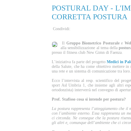
POSTURAL DAY - L'I
CORRETTA POSTURA
Condividi:
Il
Gruppo Biometrico Posturale
e
Wel
alla sensibilizzazione al tema della
postur
presso il fitness club New Gimn di Faenza.
L’iniziativa fa parte del progetto
Medici in Pal
della Salute, che ha come obiettivo mettere in 
una rete e un sistema di comunicazione tra loro.
Ecco l’intervista al resp. scientifico del proge
sport Asl Umbria 1, che insieme agli altri es
ortodonzista) interverrà nel convegno di apertur
Prof. Stafisso cosa si intende per postura?
La postura rappresenta l’atteggiamento che il n
con l’ambiente esterno. Essa rappresenta un me
ci circonda. Ne consegue che la postura risent
gli altri e, comunque dell’ambiente che ci circo