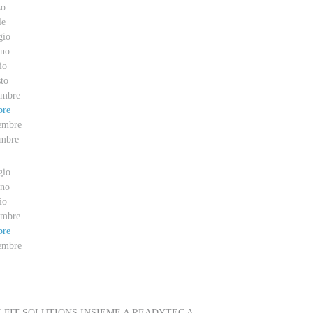
zo
le
gio
no
io
to
embre
bre
embre
mbre
gio
no
io
embre
bre
embre
VENTI
FIT SOLUTIONS INSIEME A READYTEC A